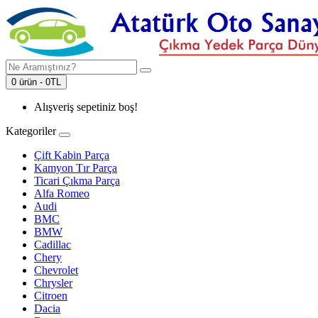
0 ürün - 0TL
Alışveriş sepetiniz boş!
Kategoriler
Çift Kabin Parça
Kamyon Tır Parça
Ticari Çıkma Parça
Alfa Romeo
Audi
BMC
BMW
Cadillac
Chery
Chevrolet
Chrysler
Citroen
Dacia