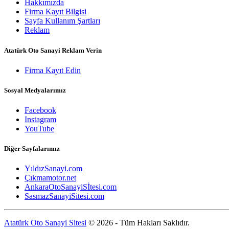
Hakkımızda
Firma Kayıt Bilgisi
Sayfa Kullanım Şartları
Reklam
Atatürk Oto Sanayi Reklam Verin
Firma Kayıt Edin
Sosyal Medyalarımız
Facebook
Instagram
YouTube
Diğer Sayfalarımız
YıldızSanayi.com
Çıkmamotor.net
AnkaraOtoSanayiSİtesi.com
SasmazSanayiSitesi.com
Atatürk Oto Sanayi Sitesi
© 2026 - Tüm Hakları Saklıdır.