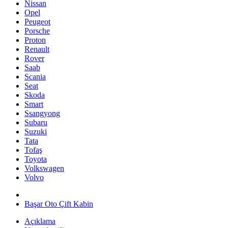
Nissan
Opel
Peugeot
Porsche
Proton
Renault
Rover
Saab
Scania
Seat
Skoda
Smart
Ssangyong
Subaru
Suzuki
Tata
Tofaş
Toyota
Volkswagen
Volvo
Başar Oto Çift Kabin
Açıklama