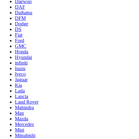
Daewoo
DAF
Daihatsu
DFM
Dodge
DS
Fiat
Ford
GMC
Honda
Hyundai
infiniti
Isuzu
Iveco
Jaguar
Kia
Lada
Lancia
Land Rover
Mahindra
Man
Mazda
Mercedes
Mini
Mitsubishi