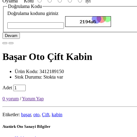
Oylama
Kötü
İyi
Doğrulama Kodu
Doğrulama kodunu giriniz
Devam
Başar Oto Çift Kabin
Ürün Kodu: 3412189150
Stok Durumu: Stokta var
Adet
0 yorum
/
Yorum Yap
Etiketler:
başar
,
oto
,
Çift
,
kabin
Atatürk Oto Sanayi Bilgiler