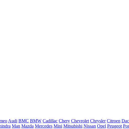
omeo
Audi
BMC
BMW
Cadillac
Chery
Chevrolet
Chrysler
Citroen
Dac
indra
Man
Mazda
Mercedes
Mini
Mitsubishi
Nissan
Opel
Peugeot
Po