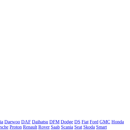
ia
Daewoo
DAF
Daihatsu
DFM
Dodge
DS
Fiat
Ford
GMC
Honda
rsche
Proton
Renault
Rover
Saab
Scania
Seat
Skoda
Smart