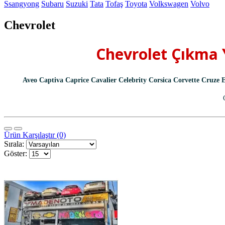
Ssangyong
Subaru
Suzuki
Tata
Tofaş
Toyota
Volkswagen
Volvo
Chevrolet
Chevrolet Çıkma Y
Aveo Captiva Caprice Cavalier Celebrity Corsica Corvette Cruze 
Ürün Karşılaştır (0)
Sırala:
Göster: