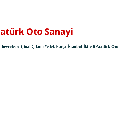
Atatürk Oto Sanayi
evrolet orijinal Çıkma Yedek Parça İstanbul İkitelli Atatürk Oto
.