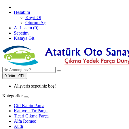
Hesabım
Kayıt Ol
Oturum Aç
A. Listem (0)
Sepetim
Kasaya Git
0 ürün - 0TL
Alışveriş sepetiniz boş!
Kategoriler
Çift Kabin Parça
Kamyon Tır Parça
Ticari Çıkma Parça
Alfa Romeo
Audi