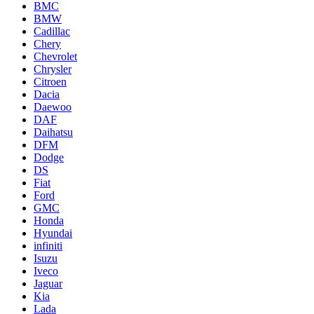
BMC
BMW
Cadillac
Chery
Chevrolet
Chrysler
Citroen
Dacia
Daewoo
DAF
Daihatsu
DFM
Dodge
DS
Fiat
Ford
GMC
Honda
Hyundai
infiniti
Isuzu
Iveco
Jaguar
Kia
Lada