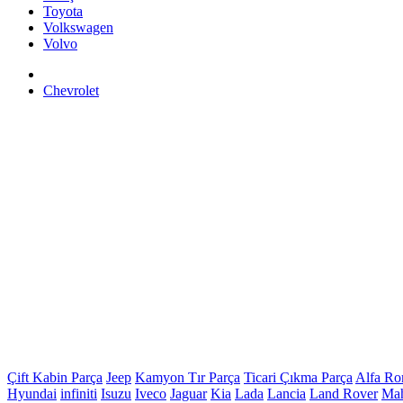
Toyota
Volkswagen
Volvo
Chevrolet
Çift Kabin Parça
Jeep
Kamyon Tır Parça
Ticari Çıkma Parça
Alfa R
Hyundai
infiniti
Isuzu
Iveco
Jaguar
Kia
Lada
Lancia
Land Rover
Mah