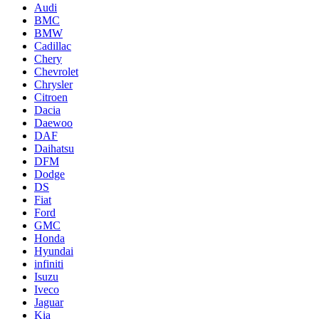
Audi
BMC
BMW
Cadillac
Chery
Chevrolet
Chrysler
Citroen
Dacia
Daewoo
DAF
Daihatsu
DFM
Dodge
DS
Fiat
Ford
GMC
Honda
Hyundai
infiniti
Isuzu
Iveco
Jaguar
Kia