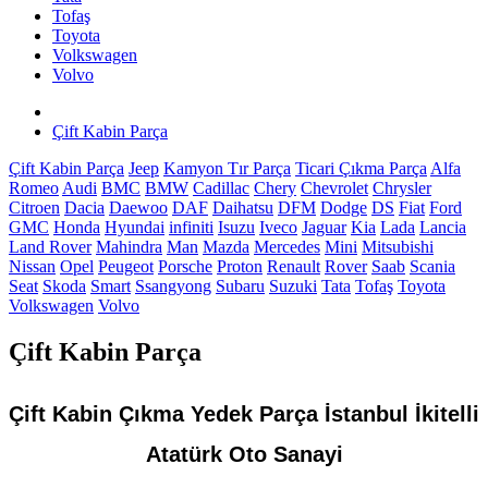
Tofaş
Toyota
Volkswagen
Volvo
Çift Kabin Parça
Çift Kabin Parça
Jeep
Kamyon Tır Parça
Ticari Çıkma Parça
Alfa
Romeo
Audi
BMC
BMW
Cadillac
Chery
Chevrolet
Chrysler
Citroen
Dacia
Daewoo
DAF
Daihatsu
DFM
Dodge
DS
Fiat
Ford
GMC
Honda
Hyundai
infiniti
Isuzu
Iveco
Jaguar
Kia
Lada
Lancia
Land Rover
Mahindra
Man
Mazda
Mercedes
Mini
Mitsubishi
Nissan
Opel
Peugeot
Porsche
Proton
Renault
Rover
Saab
Scania
Seat
Skoda
Smart
Ssangyong
Subaru
Suzuki
Tata
Tofaş
Toyota
Volkswagen
Volvo
Çift Kabin Parça
Çift Kabin Çıkma Yedek Parça İstanbul İkitelli
Atatürk Oto Sanayi