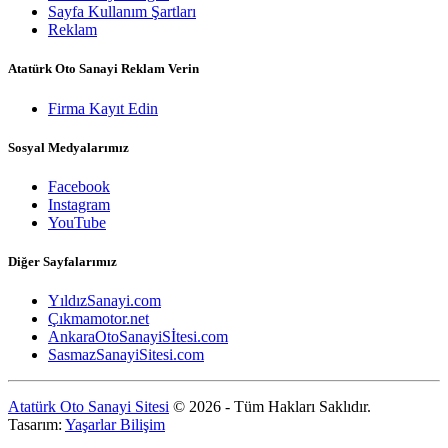
Sayfa Kullanım Şartları
Reklam
Atatürk Oto Sanayi Reklam Verin
Firma Kayıt Edin
Sosyal Medyalarımız
Facebook
Instagram
YouTube
Diğer Sayfalarımız
YıldızSanayi.com
Çıkmamotor.net
AnkaraOtoSanayiSİtesi.com
SasmazSanayiSitesi.com
Atatürk Oto Sanayi Sitesi
© 2026 - Tüm Hakları Saklıdır.
Tasarım:
Yaşarlar Bilişim