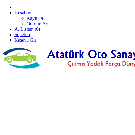
Hesabım
Kayıt Ol
Oturum Aç
A. Listem (0)
Sepetim
Kasaya Git