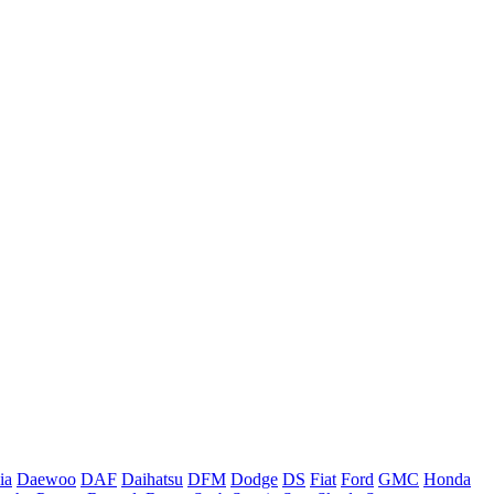
ia
Daewoo
DAF
Daihatsu
DFM
Dodge
DS
Fiat
Ford
GMC
Honda