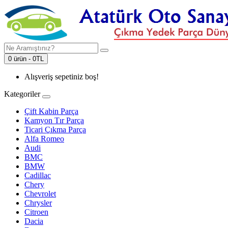
0 ürün - 0TL
Alışveriş sepetiniz boş!
Kategoriler
Çift Kabin Parça
Kamyon Tır Parça
Ticari Çıkma Parça
Alfa Romeo
Audi
BMC
BMW
Cadillac
Chery
Chevrolet
Chrysler
Citroen
Dacia