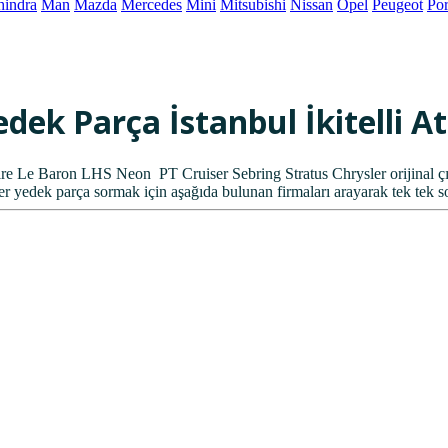
indra
Man
Mazda
Mercedes
Mini
Mitsubishi
Nissan
Opel
Peugeot
Po
dek Parça İstanbul İkitelli 
e Le Baron LHS Neon PT Cruiser Sebring Stratus Chrysler orijinal çık
er yedek parça sormak için aşağıda bulunan firmaları arayarak tek tek s