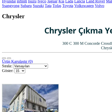
Hyundai
infiniti
Isuzu
Iveco
Jaguar
Kia
Lada
Lancia
Land Rover
Mah
Ssangyong
Subaru
Suzuki
Tata
Tofaş
Toyota
Volkswagen
Volvo
Chrysler
Chrysler Çıkma Ye
300 C 300 M Concorde Crossfir
Chrysl
Ürün Karşılaştır (0)
Sırala:
Göster: