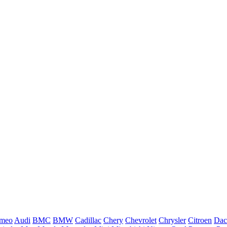
omeo
Audi
BMC
BMW
Cadillac
Chery
Chevrolet
Chrysler
Citroen
Dac