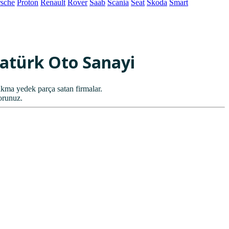
rsche
Proton
Renault
Rover
Saab
Scania
Seat
Skoda
Smart
Atatürk Oto Sanayi
ma yedek parça satan firmalar.
orunuz.