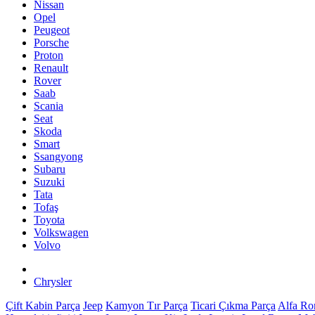
Nissan
Opel
Peugeot
Porsche
Proton
Renault
Rover
Saab
Scania
Seat
Skoda
Smart
Ssangyong
Subaru
Suzuki
Tata
Tofaş
Toyota
Volkswagen
Volvo
Chrysler
Çift Kabin Parça
Jeep
Kamyon Tır Parça
Ticari Çıkma Parça
Alfa R