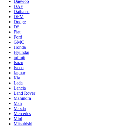
Daewoo
DAF
Daihatsu
DFM
Dodge
DS
Fiat
Ford
GMC
Honda
Hyundai
infiniti
Isuzu
Iveco
Jaguar
Kia
Lada
Lancia
Land Rover
Mahindra
Man
Mazda
Mercedes
Mini
Mitsubishi