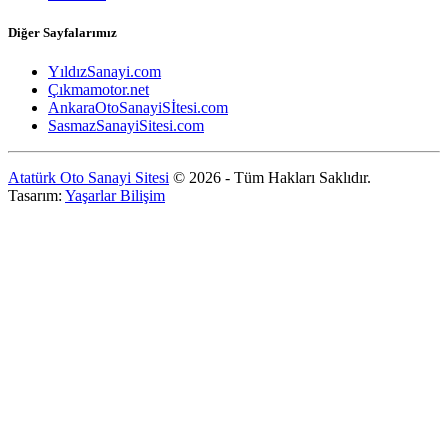
Diğer Sayfalarımız
YıldızSanayi.com
Çıkmamotor.net
AnkaraOtoSanayiSİtesi.com
SasmazSanayiSitesi.com
Atatürk Oto Sanayi Sitesi
© 2026 - Tüm Hakları Saklıdır.
Tasarım:
Yaşarlar Bilişim