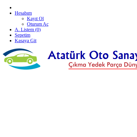
Hesabım
Kayıt Ol
Oturum Aç
A. Listem (0)
Sepetim
Kasaya Git