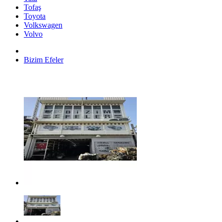
Tofaş
Toyota
Volkswagen
Volvo
Bizim Efeler