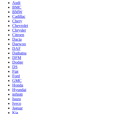
Audi
BMC
BMW
Cadillac
Chery
Chevrolet
Chrysler
Citroen
Dacia
Daewoo
DAF
Daihatsu
DFM
Dodge
DS
Fiat
Ford
GMC
Honda
Hyundai
infiniti
Isuzu
Iveco
Jaguar
Kia