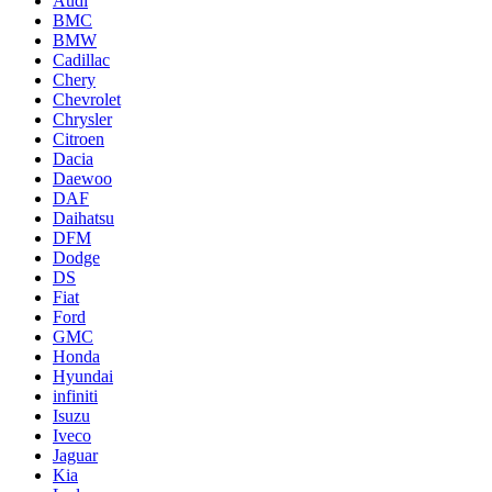
Audi
BMC
BMW
Cadillac
Chery
Chevrolet
Chrysler
Citroen
Dacia
Daewoo
DAF
Daihatsu
DFM
Dodge
DS
Fiat
Ford
GMC
Honda
Hyundai
infiniti
Isuzu
Iveco
Jaguar
Kia