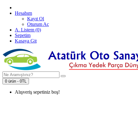
Hesabım
Kayıt Ol
Oturum Aç
A. Listem (0)
Sepetim
Kasaya Git
0 ürün - 0TL
Alışveriş sepetiniz boş!