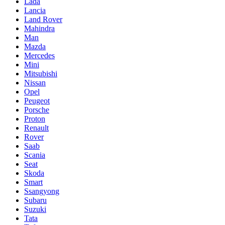
Lada
Lancia
Land Rover
Mahindra
Man
Mazda
Mercedes
Mini
Mitsubishi
Nissan
Opel
Peugeot
Porsche
Proton
Renault
Rover
Saab
Scania
Seat
Skoda
Smart
Ssangyong
Subaru
Suzuki
Tata