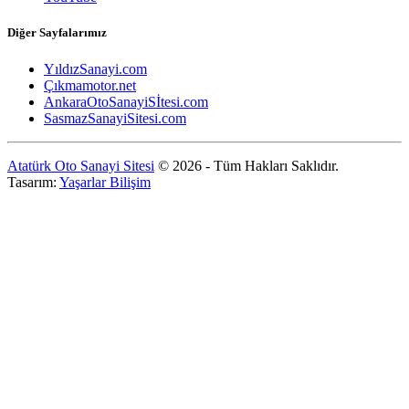
Diğer Sayfalarımız
YıldızSanayi.com
Çıkmamotor.net
AnkaraOtoSanayiSİtesi.com
SasmazSanayiSitesi.com
Atatürk Oto Sanayi Sitesi
© 2026 - Tüm Hakları Saklıdır.
Tasarım:
Yaşarlar Bilişim