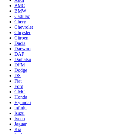
Audi
BMC
BMW
Cadillac
Chery
Chevrolet
Chrysler
Citroen
Dacia
Daewoo
DAF
Daihatsu
DFM
Dodge
DS
Fiat
Ford
GMC
Honda
Hyundai
infiniti
Isuzu
Iveco
Jaguar
Kia