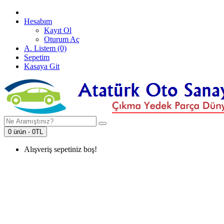
Hesabım
Kayıt Ol
Oturum Aç
A. Listem (0)
Sepetim
Kasaya Git
0 ürün - 0TL
Alışveriş sepetiniz boş!