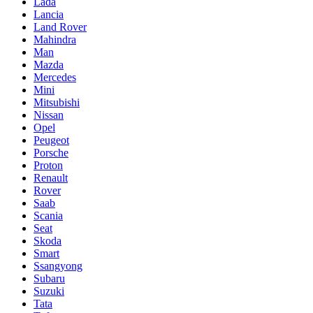
Lada
Lancia
Land Rover
Mahindra
Man
Mazda
Mercedes
Mini
Mitsubishi
Nissan
Opel
Peugeot
Porsche
Proton
Renault
Rover
Saab
Scania
Seat
Skoda
Smart
Ssangyong
Subaru
Suzuki
Tata