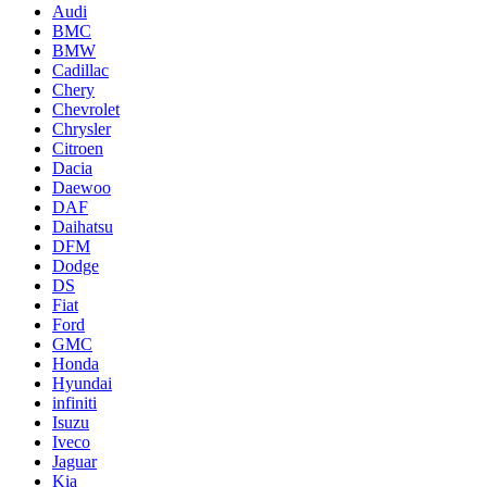
Audi
BMC
BMW
Cadillac
Chery
Chevrolet
Chrysler
Citroen
Dacia
Daewoo
DAF
Daihatsu
DFM
Dodge
DS
Fiat
Ford
GMC
Honda
Hyundai
infiniti
Isuzu
Iveco
Jaguar
Kia