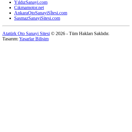
YıldızSanayi.com
Çıkmamotor.net
AnkaraOtoSanayiSİtesi.com
SasmazSanayiSitesi.com
Atatürk Oto Sanayi Sitesi
© 2026 - Tüm Hakları Saklıdır.
Tasarım:
Yaşarlar Bilişim