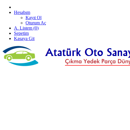
Hesabım
Kayıt Ol
Oturum Aç
A. Listem (0)
Sepetim
Kasaya Git