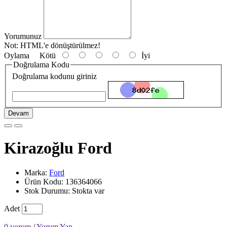
Yorumunuz
Not:
HTML'e dönüştürülmez!
Oylama
Kötü
İyi
Doğrulama Kodu
Doğrulama kodunu giriniz
Devam
Kirazoğlu Ford
Marka:
Ford
Ürün Kodu: 136364066
Stok Durumu: Stokta var
Adet
0 yorum
/
Yorum Yap