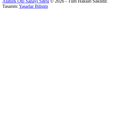
Atatürk Oto Sanayi Sitesi
© 2026 - Tüm Hakları Saklıdır.
Tasarım:
Yaşarlar Bilişim