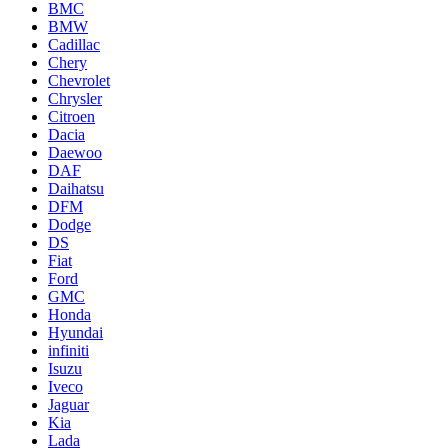
BMC
BMW
Cadillac
Chery
Chevrolet
Chrysler
Citroen
Dacia
Daewoo
DAF
Daihatsu
DFM
Dodge
DS
Fiat
Ford
GMC
Honda
Hyundai
infiniti
Isuzu
Iveco
Jaguar
Kia
Lada