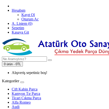
Hesabım
Kayıt Ol
Oturum Aç
A. Listem (0)
Sepetim
Kasaya Git
0 ürün - 0TL
Alışveriş sepetiniz boş!
Kategoriler
Çift Kabin Parça
Kamyon Tır Parça
Ticari Çıkma Parça
Alfa Romeo
Audi