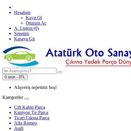
Hesabım
Kayıt Ol
Oturum Aç
A. Listem (0)
Sepetim
Kasaya Git
0 ürün - 0TL
Alışveriş sepetiniz boş!
Kategoriler
Çift Kabin Parça
Kamyon Tır Parça
Ticari Çıkma Parça
Alfa Romeo
Audi