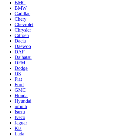
BMC
BMW
Cadillac
Chery
Chevrolet
Chrysler
Citroen
Dacia
Daewoo
DAF
Daihatsu
DFM
Dodge
DS
Fiat
Ford
GMC
Honda
Hyundai
infiniti
Isuzu
Iveco
Jaguar
Kia
Lada