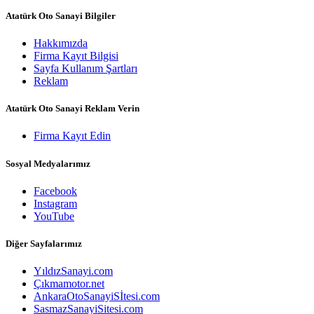
Atatürk Oto Sanayi Bilgiler
Hakkımızda
Firma Kayıt Bilgisi
Sayfa Kullanım Şartları
Reklam
Atatürk Oto Sanayi Reklam Verin
Firma Kayıt Edin
Sosyal Medyalarımız
Facebook
Instagram
YouTube
Diğer Sayfalarımız
YıldızSanayi.com
Çıkmamotor.net
AnkaraOtoSanayiSİtesi.com
SasmazSanayiSitesi.com