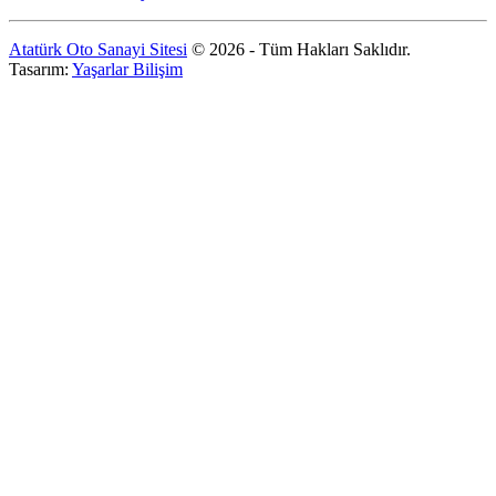
Atatürk Oto Sanayi Sitesi
© 2026 - Tüm Hakları Saklıdır.
Tasarım:
Yaşarlar Bilişim