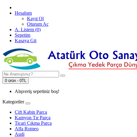
Hesabım
Kayıt Ol
Oturum Aç
A. Listem (0)
Sepetim
Kasaya Git
0 ürün - 0TL
Alışveriş sepetiniz boş!
Kategoriler
Çift Kabin Parça
Kamyon Tır Parça
Ticari Çıkma Parça
Alfa Romeo
Audi