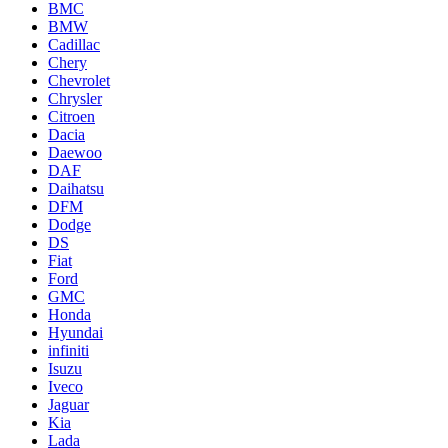
BMC
BMW
Cadillac
Chery
Chevrolet
Chrysler
Citroen
Dacia
Daewoo
DAF
Daihatsu
DFM
Dodge
DS
Fiat
Ford
GMC
Honda
Hyundai
infiniti
Isuzu
Iveco
Jaguar
Kia
Lada