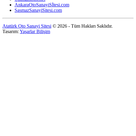
AnkaraOtoSanayiSİtesi.com
SasmazSanayiSitesi.com
Atatürk Oto Sanayi Sitesi
© 2026 - Tüm Hakları Saklıdır.
Tasarım:
Yaşarlar Bilişim