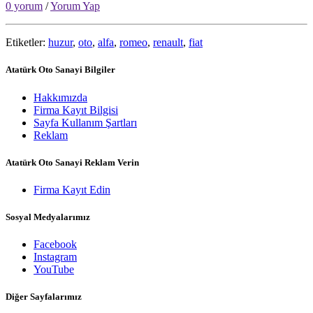
0 yorum
/
Yorum Yap
Etiketler:
huzur
,
oto
,
alfa
,
romeo
,
renault
,
fiat
Atatürk Oto Sanayi Bilgiler
Hakkımızda
Firma Kayıt Bilgisi
Sayfa Kullanım Şartları
Reklam
Atatürk Oto Sanayi Reklam Verin
Firma Kayıt Edin
Sosyal Medyalarımız
Facebook
Instagram
YouTube
Diğer Sayfalarımız