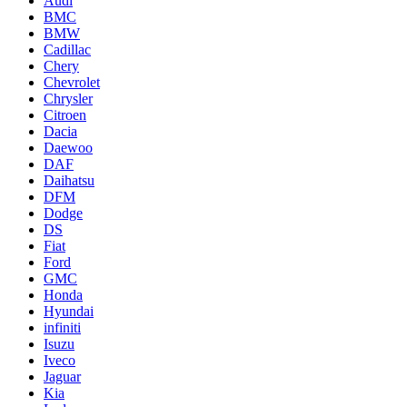
Audi
BMC
BMW
Cadillac
Chery
Chevrolet
Chrysler
Citroen
Dacia
Daewoo
DAF
Daihatsu
DFM
Dodge
DS
Fiat
Ford
GMC
Honda
Hyundai
infiniti
Isuzu
Iveco
Jaguar
Kia