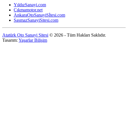
YıldızSanayi.com
Çıkmamotor.net
AnkaraOtoSanayiSİtesi.com
SasmazSanayiSitesi.com
Atatürk Oto Sanayi Sitesi
© 2026 - Tüm Hakları Saklıdır.
Tasarım:
Yaşarlar Bilişim