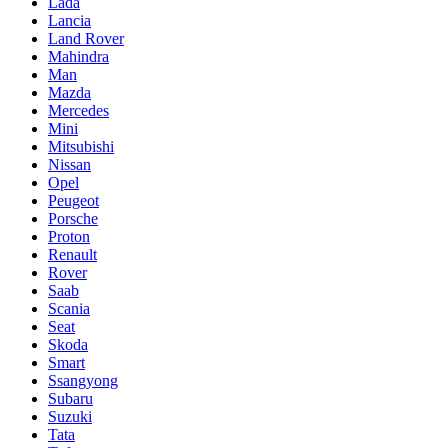
Lada
Lancia
Land Rover
Mahindra
Man
Mazda
Mercedes
Mini
Mitsubishi
Nissan
Opel
Peugeot
Porsche
Proton
Renault
Rover
Saab
Scania
Seat
Skoda
Smart
Ssangyong
Subaru
Suzuki
Tata