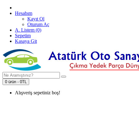
Hesabım
Kayıt Ol
Oturum Aç
A. Listem (0)
Sepetim
Kasaya Git
0 ürün - 0TL
Alışveriş sepetiniz boş!