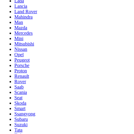
Lada
Lancia
Land Rover
Mahindra
Man
Mazda
Mercedes
Mini
Mitsubishi
Nissan
Opel
Peugeot
Porsche
Proton
Renault
Rover
Saab
Scania
Seat
Skoda
Smart
Ssangyong
Subaru
Suzuki
Tata