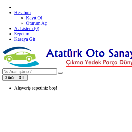
Hesabım
Kayıt Ol
Oturum Aç
A. Listem (0)
Sepetim
Kasaya Git
0 ürün - 0TL
Alışveriş sepetiniz boş!