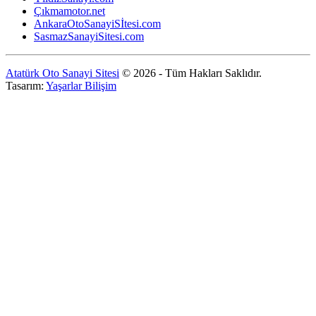
Çıkmamotor.net
AnkaraOtoSanayiSİtesi.com
SasmazSanayiSitesi.com
Atatürk Oto Sanayi Sitesi
© 2026 - Tüm Hakları Saklıdır.
Tasarım:
Yaşarlar Bilişim