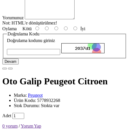
Yorumunuz
Not:
HTML'e dönüştürülmez!
Oylama
Kötü
İyi
Doğrulama Kodu
Doğrulama kodunu giriniz
Devam
Oto Galip Peugeot Citroen
Marka:
Peugeot
Ürün Kodu: 5778932268
Stok Durumu: Stokta var
Adet
0 yorum
/
Yorum Yap