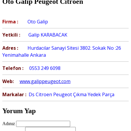
Oto Galip Peugeot Citroen
Firma :
Oto Galip
Yetkili :
Galip KARABACAK
Adres :
Hurdacılar Sanayi Sitesi 3802. Sokak No :26
Yenimahalle Ankara
Telefon :
0553 249 6098
Web:
www.galippeugeot.com
Markalar :
Ds Citroen Peugeot Çıkma Yedek Parça
Yorum Yap
Adınız