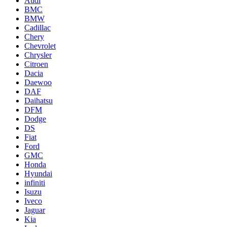
Audi
BMC
BMW
Cadillac
Chery
Chevrolet
Chrysler
Citroen
Dacia
Daewoo
DAF
Daihatsu
DFM
Dodge
DS
Fiat
Ford
GMC
Honda
Hyundai
infiniti
Isuzu
Iveco
Jaguar
Kia